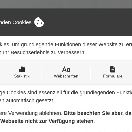
UNTERNEHMEN
LEISTUNGEN
nden Cookies
ies, um grundlegende Funktionen dieser Website zu e
oettcher-elektro.com
Mo. - Fr. 08:00 - 17:00 Uhr
 Ihr Besuchserlebnis zu verbessern.
Stakistik
Webschriften
Formulare
e Cookies sind essenziell für die grundlegenden Funkti
n automatisch gesetzt.
tere Verwendung ablehnen.
Bitte beachten Sie aber, d
 Webseite nicht zur Verfügung stehen
.