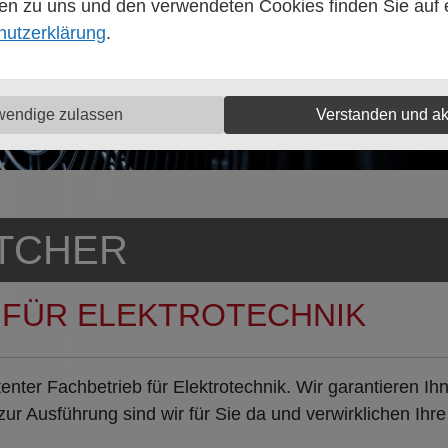
en zu uns und den verwendeten Cookies finden Sie auf e
hutzerklärung
.
wendige zulassen
Verstanden und ak
TCHER
 FÜR ELEKTROTECHNIK
etenter Fachbetrieb für Elektrotechnik. Wir garantieren 
ur Ausführung sind wir für Sie da und verwirklichen Ih