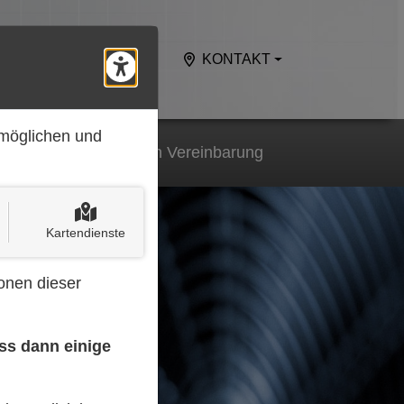
KUNDENDIENST
KONTAKT
Barrierefreiheits-Tools öff
rmöglichen und
Termine nur nach Vereinbarung
Kartendienste
onen dieser
ass dann einige