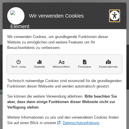
Wir verwenden Cookies
Barr
Wir verwenden Cookies, um grundlegende Funktionen dieser
Website zu ermöglichen und weitere Features um Ihr
Besuchserlebnis zu verbessern.
(02 11) 42 53 27
info@boettcher-elektro.com
Tech. notw
.
Stakistik
Webschriften
Formulare
Kartendienste
Mo. - Fr. 08:00 - 17:00 Uhr
Termine nur nach Vereinbarung
Technisch notwendige Cookies sind essenziell für die grundlegenden
Funktionen dieser Webseite und werden automatisch gesetzt.
Sie können die weitere Verwendung ablehnen.
Bitte beachten Sie
aber, dass dann einige Funktionen dieser Webseite nicht zur
Verfügung stehen
.
Weitere Informationen zu uns und den verwendeten Cookies finden
Sie auf einen Blick in unserer
Datenschutzerklärung
.